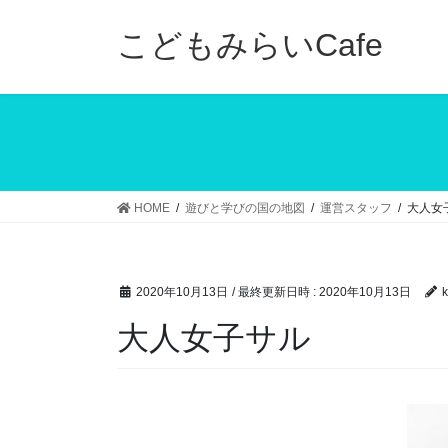
コ
ナ
ン
ビ
こどもみらいCafe
テ
ゲ
ン
ー
ツ
シ
へ
ョ
ス
ン
キ
に
ッ
移
HOME
遊びと学びの国の地図
運営スタッフ
大人女
プ
動
2020年10月13日
/ 最終更新日時 :
2020年10月13日
k
大人女子サル