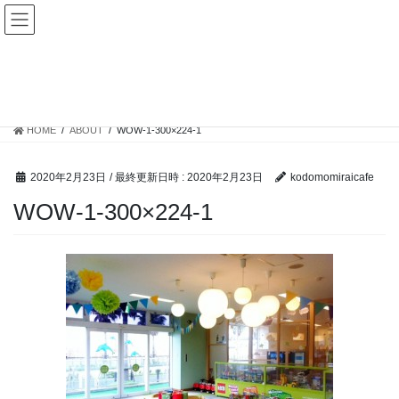
コ
ナ
こどもみらいCafe
ン
ビ
テ
ゲ
ン
ー
WOW-1-300×224-1
ツ
シ
へ
ョ
ス
ン
HOME
ABOUT
WOW-1-300×224-1
キ
に
ッ
移
プ
動
2020年2月23日
/ 最終更新日時 :
2020年2月23日
kodomomiraicafe
WOW-1-300×224-1